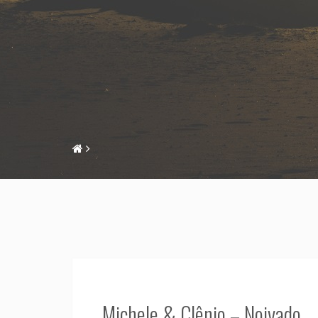
Michele & Clênio – Noivado