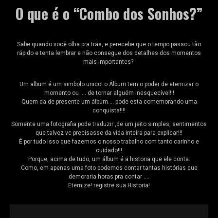
O que é o “Combo dos Sonhos?”
Sabe quando você olha pra trás, e perecebe que o tempo passou tão
rápido e tenta lembrar e não consegue dos detalhes dos momentos
mais importantes?
Um album é um simbolo unico!
o Álbum tem o poder de eternizar o
momento ou …. de tornar alguém inesquecível!!!
Quem da de presente um álbum…. pode esta comemorando uma
conquista!!!!
Somente uma fotografia pode traduzir ,de um jeito simples, sentimentos
que talvez vc precisasse da vida inteira para explicar!!!
É por tudo isso que fazemos o nosso trabalho com tanto carinho e
cuidado!!!
Porque, acima de tudo, um álbum é a historia que ele conta.
Como, em apenas uma foto podemos contar tantas histórias que
demoraria horas pra contar ….
Eternize! registre sua Historia!